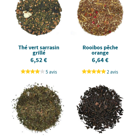
Thé vert sarrasin
Rooibos pêche
grillé
orange
6,52 €
6,64 €
5 avis
2 avis