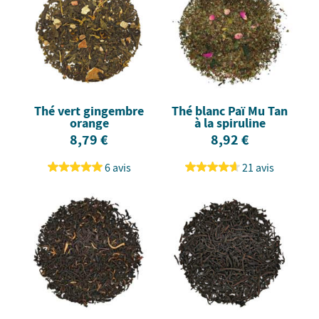
Thé vert gingembre
Thé blanc Paï Mu Tan
orange
à la spiruline
8,79 €
8,92 €
6 avis
21 avis