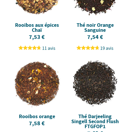
Rooibos aux épices
Thé noir Orange
Chaï
Sanguine
7,53 €
7,54 €
11 avis
19 avis
Rooibos orange
Thé Darjeeling
Singell Second Flush
7,58 €
FTGFOP1