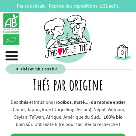
Pause estivale ! Reprise des expéditions le 21 août.
0
Thés et infusions bio
Thés par origine
thés
rooibos
maté
du monde entier
Des
et infusions (
,
...)
: Chine, Japon, Inde (Darjeeling, Assam), Népal, Vietnam,
100% bio
Ceylan, Taïwan, Afrique, Amérique du Sud...
bien sûr. Utilisez le filtre pour faciliter la recherche !