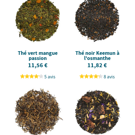
Thé vert mangue
Thé noir Keemun à
passion
l'osmanthe
11,56 €
11,82 €
5 avis
8 avis