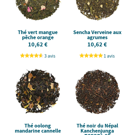
Thé vert mangue
Sencha Verveine aux
pêche orange
agrumes
10,62 €
10,62 €
3 avis
1 avis
Thé oolong
Thé noir du Népal
mandarine cannelle
Kanchenjunga