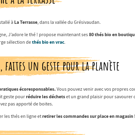
La Terrasse
stallé à
, dans la vallée du Grésivaudan.
80 thés bio en boutiq
gne, J’adore le thé ! propose maintenant ses
thés bio en vrac
ge sélection de
.
 faites un geste pour la planète
pratiques écoresponsables.
Vous pouvez venir avec vos propres con
réduire les déchets
it geste pour
et un grand plaisir pour savourer 
vez pas apporté de boites.
retirer les commandes sur place en magasin
er les thés en ligne et