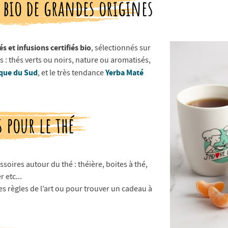
s bio de grandes origines
és et infusions certifiés bio
, sélectionnés sur
 : thés verts ou noirs, nature ou aromatisés,
ique du Sud
Yerba Maté
, et le très tendance
 pour le thé
oires autour du thé : théière, boites à thé,
 etc...
es règles de l’art ou pour trouver un cadeau à