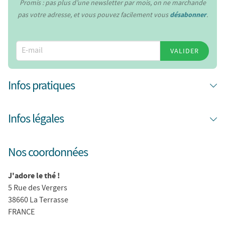
Promis : pas plus d’une newsletter par mois, on ne marchande
pas votre adresse, et vous pouvez facilement vous
désabonner
.
VALIDER
Infos pratiques
Infos légales
Nos coordonnées
J'adore le thé !
5 Rue des Vergers
38660 La Terrasse
FRANCE