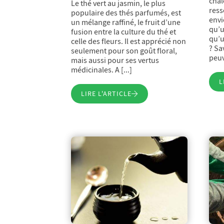
chal
Le thé vert au jasmin, le plus
ress
populaire des thés parfumés, est
envi
un mélange raffiné, le fruit d’une
qu’u
fusion entre la culture du thé et
qu’u
celle des fleurs. Il est apprécié non
? Sa
seulement pour son goût floral,
peuve
mais aussi pour ses vertus
médicinales. A [...]
L
LIRE L'ARTICLE