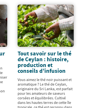
ur
Tout savoir sur le thé
de Ceylan : histoire,
production et
un
conseils d’infusion
te
miser
Vous aimez le thé noir puissant et
ne
aromatique ? Le thé de Ceylan,
originaire du Sri Lanka, est parfait
son
pour les amateurs de saveurs
corsées et équilibrées. Cultivé
dans les hautes terres de cette île
tropicale, ce thé est reconnu dans