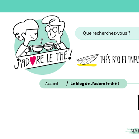
THÉS BIO ET INF
Accueil
Le blog de J'adore le thé !
MAT