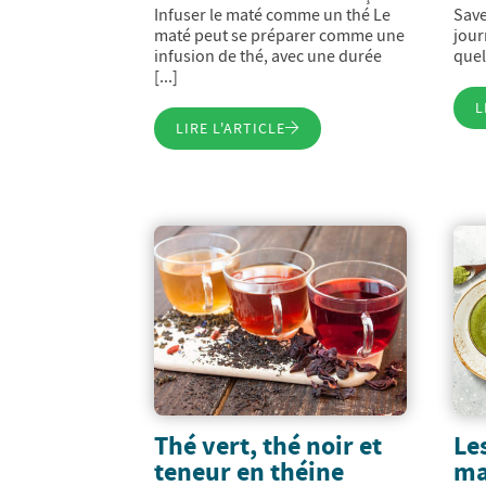
Infuser le maté comme un thé Le
Save
maté peut se préparer comme une
jour
infusion de thé, avec une durée
quels
[...]
L
LIRE L'ARTICLE
Thé vert, thé noir et
Le
teneur en théine
ma