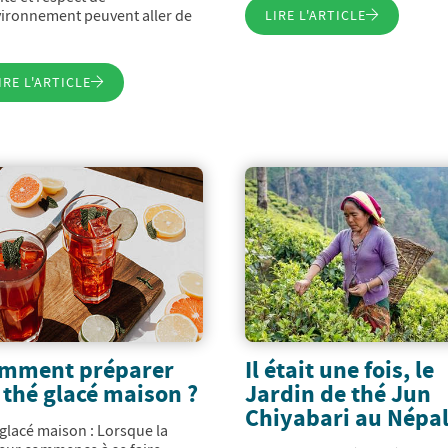
vironnement peuvent aller de
LIRE L'ARTICLE
IRE L'ARTICLE
mment préparer
Il était une fois, le
 thé glacé maison ?
Jardin de thé Jun
Chiyabari au Népa
glacé maison : Lorsque la