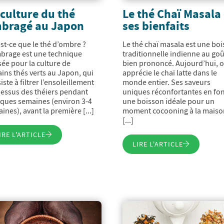
 culture du thé
Le thé Chaï Masala 
bragé au Japon
ses bienfaits
st-ce que le thé d’ombre ?
Le thé chaï masala est une bo
brage est une technique
traditionnelle indienne au goû
isée pour la culture de
bien prononcé. Aujourd’hui, 
ains thés verts au Japon, qui
apprécie le chaï latte dans le
iste à filtrer l’ensoleillement
monde entier. Ses saveurs
essus des théiers pendant
uniques réconfortantes en fo
ques semaines (environ 3-4
une boisson idéale pour un
ines), avant la première [...]
moment cocooning à la maiso
[...]
IRE L'ARTICLE
LIRE L'ARTICLE