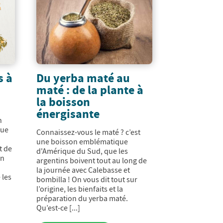
s à
Du yerba maté au
maté : de la plante à
la boisson
énergisante
n
Que
Connaissez-vous le maté ? c’est
une boisson emblématique
t de
d'Amérique du Sud, que les
en
argentins boivent tout au long de
la journée avec Calebasse et
 les
bombilla ! On vous dit tout sur
l’origine, les bienfaits et la
préparation du yerba maté.
Qu’est-ce [...]