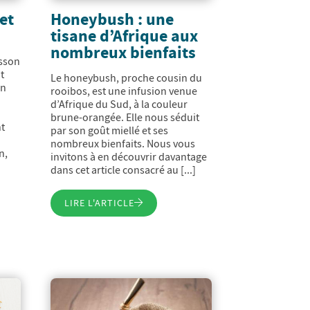
et
Honeybush : une
tisane d’Afrique aux
nombreux bienfaits
isson
t
Le honeybush, proche cousin du
on
rooibos, est une infusion venue
d’Afrique du Sud, à la couleur
brune-orangée. Elle nous séduit
nt
par son goût miellé et ses
nombreux bienfaits. Nous vous
n,
invitons à en découvrir davantage
dans cet article consacré au [...]
LIRE L'ARTICLE