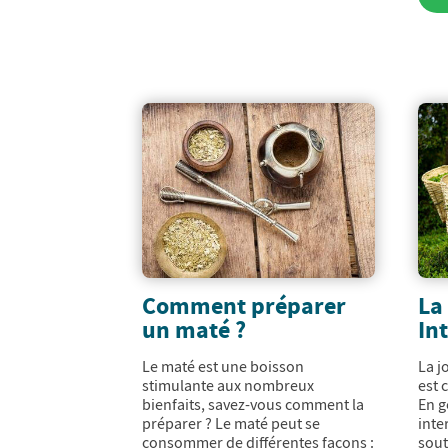
Comment préparer
La
un maté ?
In
Le maté est une boisson
La j
stimulante aux nombreux
est 
bienfaits, savez-vous comment la
En g
préparer ? Le maté peut se
inte
consommer de différentes façons :
sout