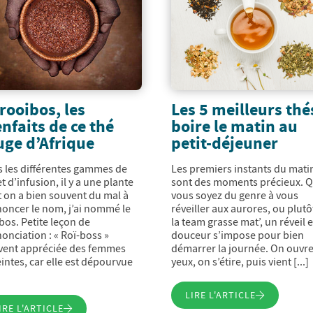
rooibos, les
Les 5 meilleurs thé
enfaits de ce thé
boire le matin au
uge d’Afrique
petit-déjeuner
 les différentes gammes de
Les premiers instants du mati
et d’infusion, il y a une plante
sont des moments précieux. 
 on a bien souvent du mal à
vous soyez du genre à vous
oncer le nom, j’ai nommé le
réveiller aux aurores, ou plutô
bos. Petite leçon de
la team grasse mat’, un réveil 
onciation : « Roï-boss »
douceur s’impose pour bien
ent appréciée des femmes
démarrer la journée. On ouvre
intes, car elle est dépourvue
yeux, on s’étire, puis vient [...]
LIRE L'ARTICLE
IRE L'ARTICLE