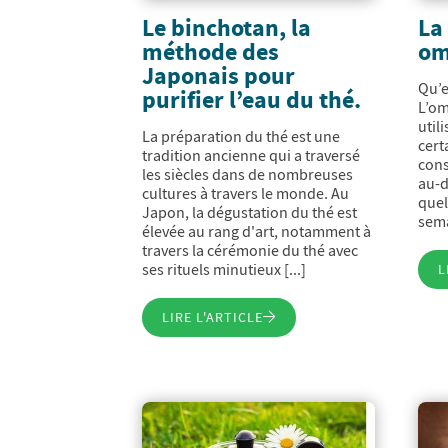
Le binchotan, la
La
méthode des
om
Japonais pour
Qu’e
purifier l’eau du thé.
L’om
util
La préparation du thé est une
cert
tradition ancienne qui a traversé
cons
les siècles dans de nombreuses
au-d
cultures à travers le monde. Au
quel
Japon, la dégustation du thé est
sema
élevée au rang d'art, notamment à
travers la cérémonie du thé avec
ses rituels minutieux [...]
L
LIRE L'ARTICLE