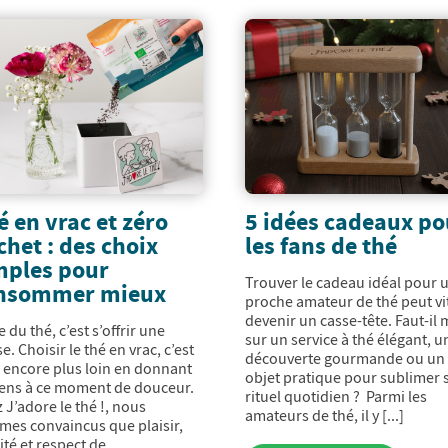
é en vrac et zéro
5 idées cadeaux po
chet : des choix
les fans de thé
mples pour
Trouver le cadeau idéal pour 
nsommer mieux
proche amateur de thé peut vi
devenir un casse-tête. Faut-il 
e du thé, c’est s’offrir une
sur un service à thé élégant, u
e. Choisir le thé en vrac, c’est
découverte gourmande ou un
r encore plus loin en donnant
objet pratique pour sublimer 
ens à ce moment de douceur.
rituel quotidien ? Parmi les
 J’adore le thé !, nous
amateurs de thé, il y [...]
es convaincus que plaisir,
ité et respect de