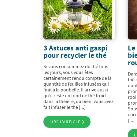
3 Astuces anti gaspi
Le 
pour recycler le thé
bi
ro
Si vous consommez du thé tous
les jours, vous vous êtes
Dans
certainement rendu compte de la
thé 
quantité de feuilles infusées qui
dont
finit à la poubelle. Il arrive aussi
pron
qu’il reste un fond de thé froid
rooi
dans la théière, ou bien, vous avez
pron
fait infuser le thé [...]
Souv
ence
[...]
LIRE L'ARTICLE
L