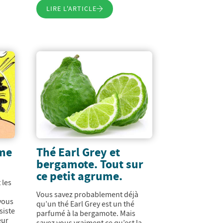
LIRE L'ARTICLE
ème
Thé Earl Grey et
bergamote. Tout sur
ce petit agrume.
 les
,
Vous savez probablement déjà
vous
qu’un thé Earl Grey est un thé
siste
parfumé à la bergamote. Mais
eur
savez vous vraiment ce qu’est la