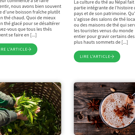
eur commence à se faire
La culture du thé au Népal fait
entir, nous avons bien souvent
partie intégrante de l’histoire
e d’une boisson fraîche plutôt
pays et de son patrimoine. Qu'
n thé chaud. Quoi de mieux
s'agisse des salons de thé loc
n thé glacé pour se désaltérer
ou des maisons de thé qui ser
vez-vous que tous les thés
les touristes venus du monde
nt se faire en [...]
entier pour gravir certains des
plus hauts sommets de [...]
IRE L'ARTICLE
LIRE L'ARTICLE