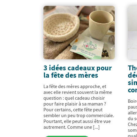
3 idées cadeaux pour
Th
la fête des mères
dé
si
La fête des mères approche, et
co
avec elle revient souvent la même
question : quel cadeau choisir
Boir
pour faire plaisir à sa maman ?
paus
Pour certains, cette fête peut
alle
sembler un peu trop commerciale.
du s
Pourtant, elle peut aussi être vue
Chez
autrement. Comme une [...]
somm
qual