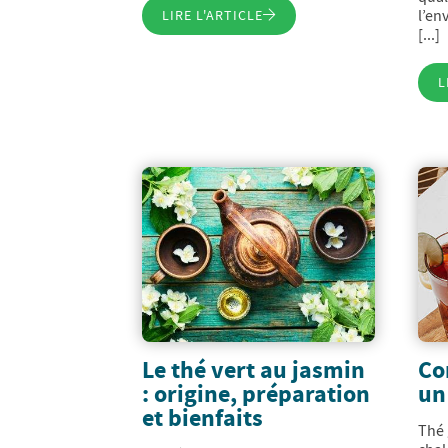
LIRE L'ARTICLE
l’en
[...]
L
Le thé vert au jasmin
Co
: origine, préparation
un
et bienfaits
Thé 