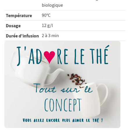
biologique
Température
90°C
Dosage
12 g/l
Durée d'infusion
2 à 3 min