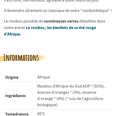
Il est rond, harmonieux, agréable à toute heure du jour.
Il deviendra sûrement un classique de votre "rooibosthèque" !
nombreuses vertus
Le rooibos possède de
détaillées dans
Le rooibos, les bienfaits de ce thé rouge
notre article
d'Afrique
.
Informations
Origine
Afrique
Rooibos d'Afrique du Sud AOP * (91%),
écorces d'oranges * (5%), essence
Ingrédients
d'orange * (4%) (* issu de l'agriculture
biologique)
Température
95°C