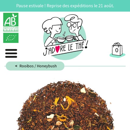
Pause estivale ! Reprise des expéditions le 21 août.
0
Rooibos / Honeybush