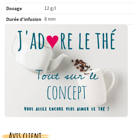
Dosage
12 g/l
Durée d'infusion
8 min
Avis client