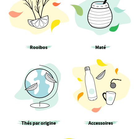
Rooibos
Maté
Thés par origine
Accessoires