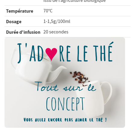
Issu de l‘agriculture biologique
Température
70°C
Dosage
1-1,5g/100ml
Durée d'infusion
20 secondes