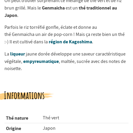
On peut trouver surprenant ce mélange de thé vert et de riz
Genmaicha
thé traditionnel au
brun grillé. Mais le
est un
Japon
.
Parfois le riz torréfié gonfle, éclate et donne au
thé Genmaicha un air de pop-corn ! Mais ça reste bien un thé
région de Kagoshima
:-) Il est cultivé dans la
.
liqueur
La
jaune dorée développe une saveur caractéristique
empyreumatique
végétale,
, maltée, sucrée avec des notes de
noisette.
Informations
Thé nature
Thé vert
Origine
Japon