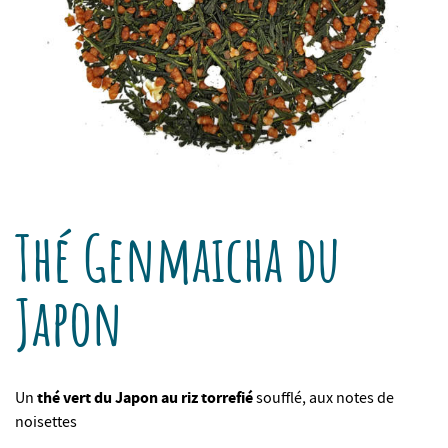
Thé Genmaicha du
Japon
thé vert du Japon au riz torrefié
Un
soufflé, aux notes de
noisettes