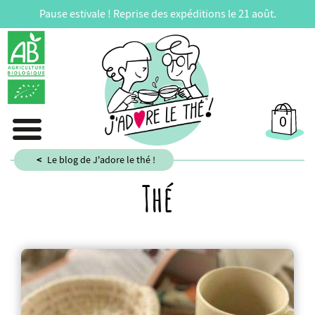
Pause estivale ! Reprise des expéditions le 21 août.
0
Le blog de J'adore le thé !
Thé