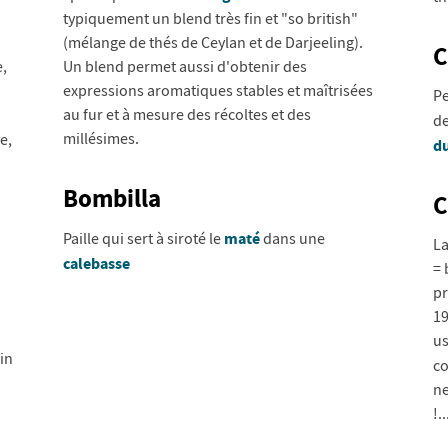
typiquement un blend très fin et "so british"
(mélange de thés de Ceylan et de Darjeeling).
C
e,
Un blend permet aussi d'obtenir des
expressions aromatiques stables et maîtrisées
Pe
au fur et à mesure des récoltes et des
de
millésimes.
e,
du
Bombilla
C
maté
Paille qui sert à siroté le
dans une
La
calebasse
= 
pr
19
us
in
co
ne
!..