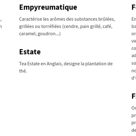
Empyreumatique
F
,
Caractérise les arômes des substances brûlées,
En
m
grillées ou torréfiées (cendre, pain grillé, café,
ba
caramel, goudron...)
or
vi
co
Estate
ad
so
Tea Estate en Anglais, designe la plantation de
no
thé.
d'
F
On
pr
pr
d