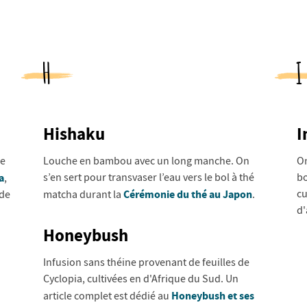
H
I
Hishaku
I
de
Louche en bambou avec un long manche. On
On
a
s’en sert pour transvaser l’eau vers le bol à thé
bo
,
Cérémonie du thé au Japon
cu
 de
matcha durant la
.
d'
Honeybush
Infusion sans théine provenant de feuilles de
Cyclopia, cultivées en d'Afrique du Sud. Un
Honeybush et ses
article complet est dédié au