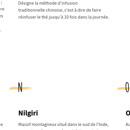
 ;
Désigne la méthode d'infusion
ire
traditionnelle chinoise, c'est à dire de faire
es
réinfuser le thé jusqu'à 10 fois dans la journée.
.
N
O
Nilgiri
O
ue
Massif montagneux situé dans le sud de l'Inde,
Au