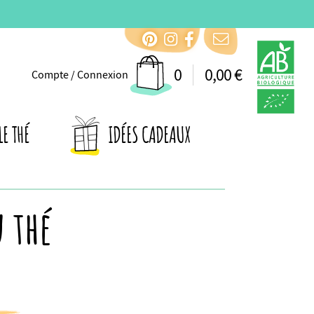
0
0,00 €
Compte / Connexion
LE THÉ
IDÉES CADEAUX
u thé