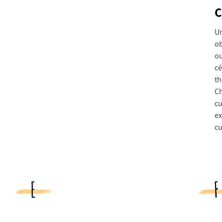
C
Un
ob
ou
cé
th
Ch
cu
ex
cu
E
F