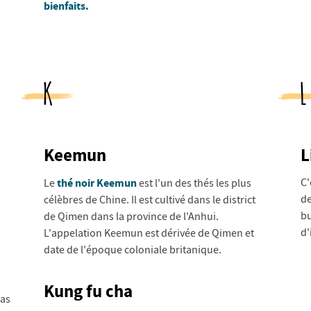
bienfaits.
K
L
Keemun
L
thé noir Keemun
C'
Le
est l'un des thés les plus
de
célèbres de Chine. Il est cultivé dans le district
bu
de Qimen dans la province de l'Anhui.
d'
L'appelation Keemun est dérivée de Qimen et
date de l'époque coloniale britanique.
Kung fu cha
pas