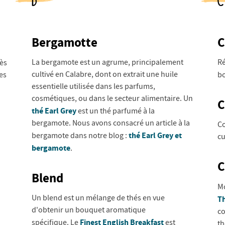
Bergamotte
C
La bergamote est un agrume, principalement
Ré
rès
cultivé en Calabre, dont on extrait une huile
es
bo
essentielle utilisée dans les parfums,
cosmétiques, ou dans le secteur alimentaire. Un
C
thé Earl Grey
est un thé parfumé à la
bergamote. Nous avons consacré un article à la
Co
thé Earl Grey et
bergamote dans notre blog :
cu
bergamote
.
C
Blend
Mo
Un blend est un mélange de thés en vue
T
d'obtenir un bouquet aromatique
co
Finest English Breakfast
spécifique. Le
est
th