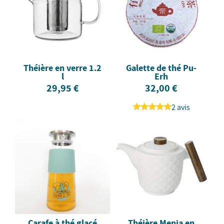
Théière en verre 1.2
Galette de thé Pu-
l
Erh
29,95 €
32,00 €
2 avis
Carafe à thé glacé
Théière Menja en