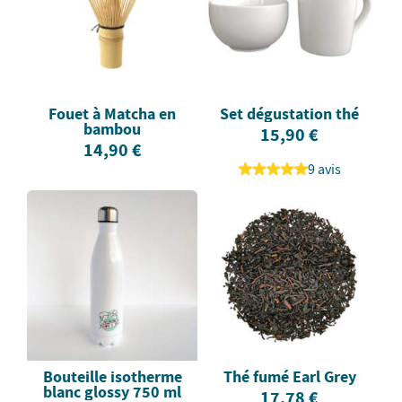
Fouet à Matcha en
Set dégustation thé
bambou
15,90 €
14,90 €
9 avis
Bouteille isotherme
Thé fumé Earl Grey
blanc glossy 750 ml
17,78 €