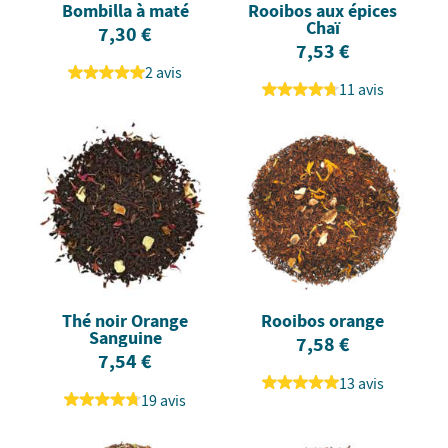
Bombilla à maté
Rooibos aux épices
Chaï
7,30 €
7,53 €
2 avis
11 avis
Thé noir Orange
Rooibos orange
Sanguine
7,58 €
7,54 €
13 avis
19 avis