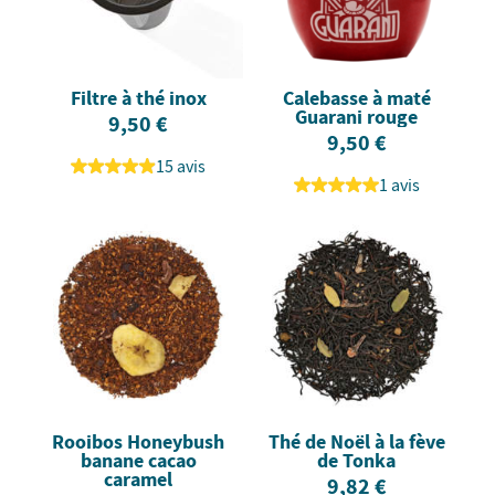
Filtre à thé inox
Calebasse à maté
Guarani rouge
9,50 €
9,50 €
15 avis
1 avis
Rooibos Honeybush
Thé de Noël à la fève
banane cacao
de Tonka
caramel
9,82 €