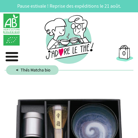
Pause estivale ! Reprise des expéditions le 21 août.
0
Thés Matcha bio