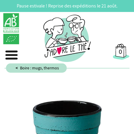
Pause estivale ! Reprise des expéditions le 21 août.
0
Boire : mugs, thermos