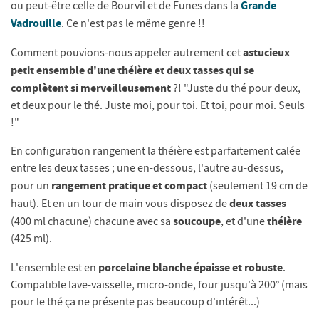
Grande
ou peut-être celle de Bourvil et de Funes dans la
Vadrouille
. Ce n'est pas le même genre !!
astucieux
Comment pouvions-nous appeler autrement cet
petit ensemble d'une théière et deux tasses qui se
complètent si merveilleusement
?! "Juste du thé pour deux,
et deux pour le thé. Juste moi, pour toi. Et toi, pour moi. Seuls
!"
En configuration rangement la théière est parfaitement calée
entre les deux tasses ; une en-dessous, l'autre au-dessus,
rangement pratique et compact
pour un
(seulement 19 cm de
deux tasses
haut). Et en un tour de main vous disposez de
soucoupe
théière
(400 ml chacune) chacune avec sa
, et d'une
(425 ml).
porcelaine blanche épaisse et robuste
L'ensemble est en
.
Compatible lave-vaisselle, micro-onde, four jusqu'à 200° (mais
pour le thé ça ne présente pas beaucoup d'intérêt...)