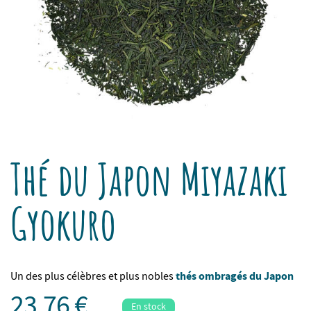
Thé du Japon Miyazaki
Gyokuro
thés ombragés du Japon
Un des plus célèbres et plus nobles
23,76 €
En stock