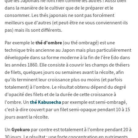
que les Japonais ne font rien comme les autres ! Aussi bien
dans la manière de le cultiver que de le préparer et le
consommer. Les thés japonais ne sont pas forcément
meilleurs que d'autres (et peut-être ne vous conviennent-ils
pas) mais ils sont différents.
thé d'ombre
Par exemple le
(ou thé ombragé) est une
technique très ancienne au Japon mais plus particulièrement
développée dans sa forme moderne à la fin de l'ère Edo dans
les années 1860. Elle consiste à couvrir les champs de théiers
de filets, quelques jours ou semaines avant la récolte, afin
qu'ils terminent leur croissance plus ou moins (et parfois
totalement) à l'ombre. Le résultat obtenu dépend du degré
d'opacité des filets et de la durée de cette croissance à
thé Kabusecha
l'ombre. Un
par exemple est semi-ombragé,
c'est-à-dire couvert par un filet semi-opaque pendant 10 à 15
jours avant la récolte.
Gyokuro
Un
par contre est totalement à l'ombre pendant 20 à
30 jours. Le résultat : une forte concentration en nutriments