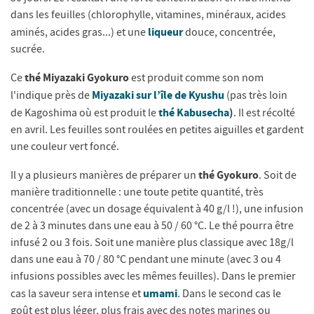
dans les feuilles (chlorophylle, vitamines, minéraux, acides
liqueur
aminés, acides gras...) et une
douce, concentrée,
sucrée.
thé Miyazaki Gyokuro
Ce
est produit comme son nom
Miyazaki sur l’île de Kyushu
l'indique près de
(pas très loin
thé Kabusecha
)
de Kagoshima où est produit le
. Il est récolté
en avril. Les feuilles sont roulées en petites aiguilles et gardent
une couleur vert foncé.
thé Gyokuro
Il y a plusieurs manières de préparer un
. Soit de
manière traditionnelle : une toute petite quantité, très
concentrée (avec un dosage équivalent à 40 g/l !), une infusion
de 2 à 3 minutes dans une eau à 50 / 60 °C. Le thé pourra être
infusé 2 ou 3 fois. Soit une manière plus classique avec 18g/l
dans une eau à 70 / 80 °C pendant une minute (avec 3 ou 4
infusions possibles avec les mêmes feuilles). Dans le premier
umami
cas la saveur sera intense et
. Dans le second cas le
goût est plus léger, plus frais avec des notes marines ou