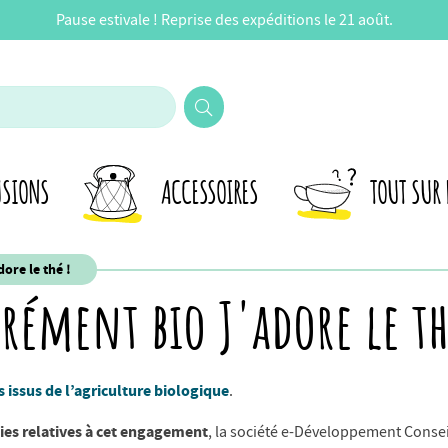
Pause estivale ! Reprise des expéditions le 21 août.
USIONS
ACCESSOIRES
TOUT SUR 
ore le thé !
rément bio J'adore le th
s issus de l’agriculture biologique
.
ties relatives à cet engagement
, la société e-Développement Conseil (