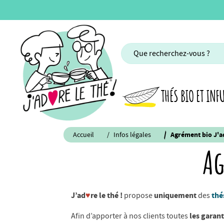
THÉS BIO ET INF
Accueil
Infos légales
Agrément bio J'ad
Ag
J’ad
♥
re le thé !
uniquement
thé
propose
des
les garan
Afin d’apporter à nos clients toutes