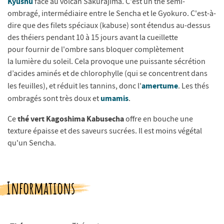
Kyushu
face au volcan Sakurajima. C'est un thé semi-
ombragé, intermédiaire entre le Sencha et le Gyokuro. C'est-à-
dire que des filets spéciaux (kabuse) sont étendus au-dessus
des théiers pendant 10 à 15 jours avant la cueillette
pour fournir de l'ombre sans bloquer complètement
la lumière du soleil. Cela provoque une puissante sécrétion
d’acides aminés et de chlorophylle (qui se concentrent dans
amertume
les feuilles), et réduit les tannins, donc l'
. Les thés
umamis
ombragés sont très doux et
.
thé vert Kagoshima Kabusecha
Ce
offre en bouche une
texture épaisse et des saveurs sucrées. Il est moins végétal
qu'un Sencha.
Informations