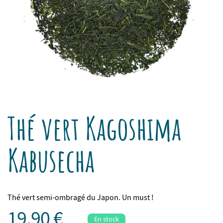
Thé vert Kagoshima
Kabusecha
Thé vert semi-ombragé du Japon. Un must !
19,90 €
En stock