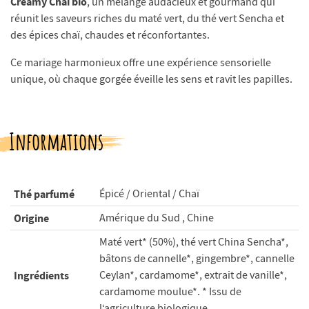
Creamy Chaï bio
, un mélange audacieux et gourmand qui
réunit les saveurs riches du maté vert, du thé vert Sencha et
des épices chaï, chaudes et réconfortantes.
Ce mariage harmonieux offre une expérience sensorielle
unique, où chaque gorgée éveille les sens et ravit les papilles.
Informations
Thé parfumé
Épicé / Oriental / Chaï
Origine
Amérique du Sud , Chine
Maté vert* (50%), thé vert China Sencha*,
bâtons de cannelle*, gingembre*, cannelle
Ingrédients
Ceylan*, cardamome*, extrait de vanille*,
cardamome moulue*. * Issu de
l‘agriculture biologique