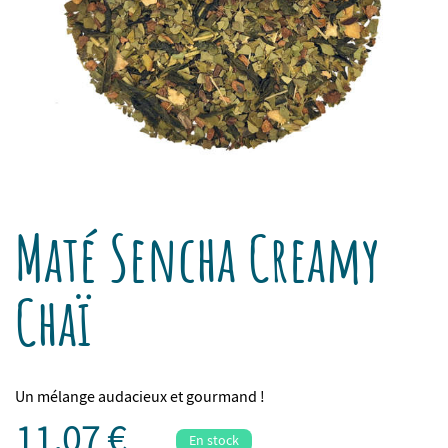
Maté Sencha Creamy
Chaï
Un mélange audacieux et gourmand !
11,07 €
En stock