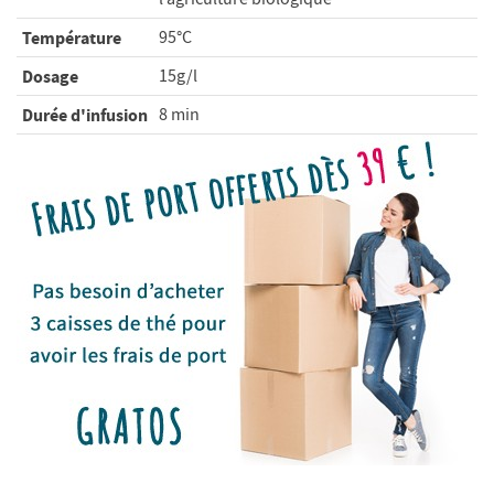
Température
95°C
Dosage
15g/l
Durée d'infusion
8 min