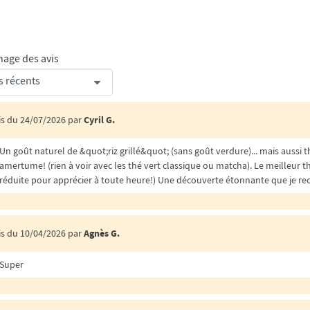
hage des avis
is du 24/07/2026 par
Cyril G.
Un goût naturel de &quot;riz grillé&quot; (sans goût verdure)... mais aussi t
amertume! (rien à voir avec les thé vert classique ou matcha). Le meilleur th
réduite pour apprécier à toute heure!) Une découverte étonnante que je 
is du 10/04/2026 par
Agnès G.
Super