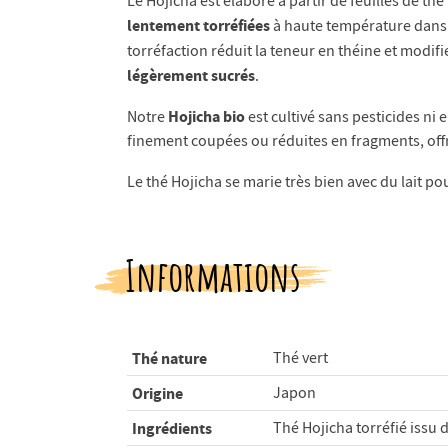
Le Hojicha est élaboré à partir de feuilles de t
lentement torréfiées
à haute température dans d
torréfaction réduit la teneur en théine et modif
légèrement sucrés
.
Hojicha bio
Notre
est cultivé sans pesticides ni 
finement coupées ou réduites en fragments, offr
Le thé Hojicha se marie très bien avec du lait p
Informations
Thé nature
Thé vert
Origine
Japon
Ingrédients
Thé Hojicha torréfié issu 