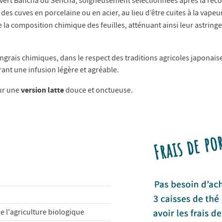
hé vert Bancha ou Sencha, soigneusement sélectionnées après la récol
es cuves en porcelaine ou en acier, au lieu d’être cuites à la vape
ie la composition chimique des feuilles, atténuant ainsi leur astri
engrais chimiques, dans le respect des traditions agricoles japonaises
ant une infusion légère et agréable.
version latte
our une
douce et onctueuse.
de l'agriculture biologique