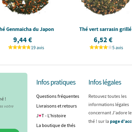
hé Genmaicha du Japon
Thé vert sarrasin grillé
9,44 €
6,52 €
19 avis
5 avis
Infos pratiques
Infos légales
Questions fréquentes
Retouvez toutes les
hé !
informations légales
Livraisons et retours
as votre
concernant J'adore le
J
♥
T - L'histoire
page d'acc
thé ! sur la
La boutique de thés