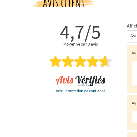
Avis client
4,7/5
Affic
Moyenne sur 3 avis
Av
Voir l'attestation de confiance
Av