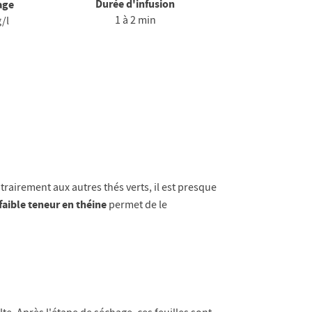
Durée d'infusion
age
1 à 2 min
g/l
rairement aux autres thés verts, il est presque
faible teneur en théine
permet de le