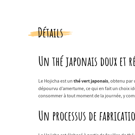
Détails
Un thé japonais doux et 
thé vert japonais
Le Hojicha est un
, obtenu par 
dépourvu d’amertume, ce qui en fait un choix id
consommer à tout moment de la journée, y comp
Un processus de fabricat