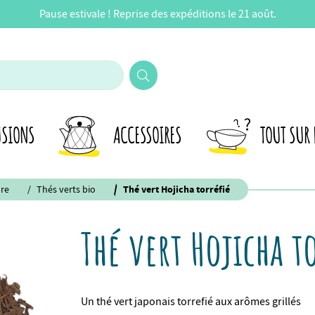
Pause estivale ! Reprise des expéditions le 21 août.
USIONS
ACCESSOIRES
TOUT SUR 
re
Thés verts bio
Thé vert Hojicha torréfié
Thé vert Hojicha t
Un thé vert japonais torrefié aux arômes grillés