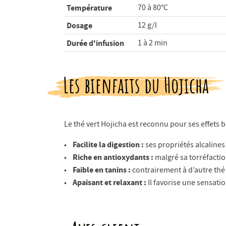
Température
70 à 80°C
Dosage
12 g/l
Durée d'infusion
1 à 2 min
Les bienfaits du Hojicha
Le thé vert Hojicha est reconnu pour ses effets 
Facilite la digestion :
•
ses propriétés alcalines 
Riche en antioxydants :
•
malgré sa torréfaction
Faible en tanins :
•
contrairement à d’autre thé 
Apaisant et relaxant :
•
Il favorise une sensatio