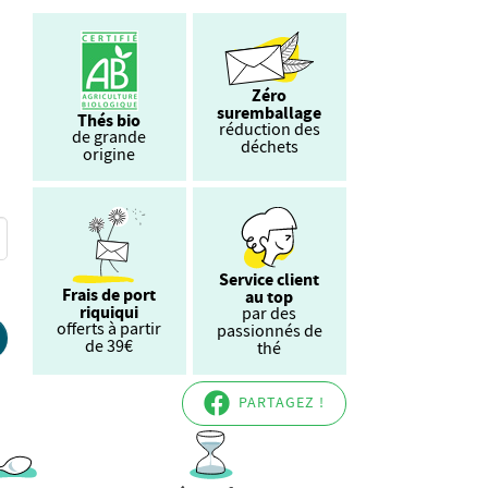
Zéro
suremballage
Thés bio
réduction des
de grande
déchets
origine
Service client
Frais de port
au top
riquiqui
par des
offerts à partir
passionnés de
de 39€
thé
PARTAGEZ !