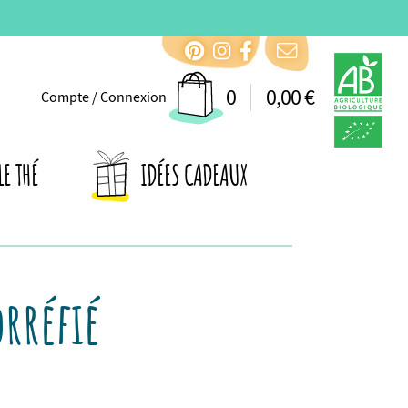
0
0,00 €
Compte / Connexion
LE THÉ
IDÉES CADEAUX
orréfié