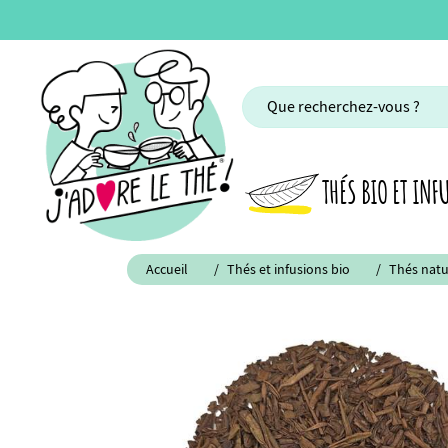
THÉS BIO ET INF
Accueil
Thés et infusions bio
Thés natu