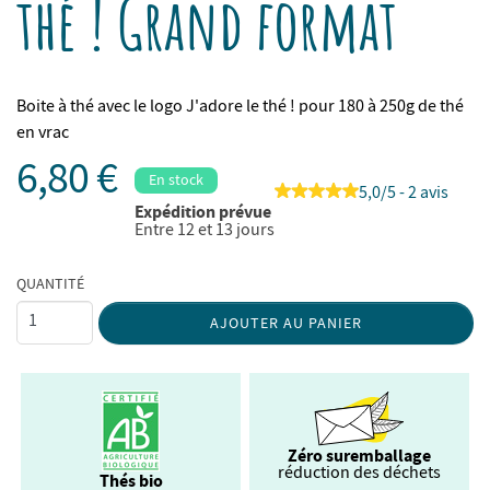
thé ! Grand format
Boite à thé avec le logo J'adore le thé ! pour 180 à 250g de thé
en vrac
6,80 €
En stock
5,0/5 - 2 avis
Expédition prévue
Entre 12 et 13 jours
QUANTITÉ
AJOUTER AU PANIER
Zéro suremballage
réduction des déchets
Thés bio