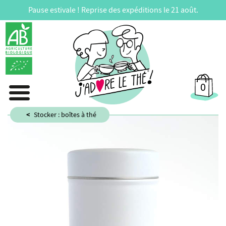
Pause estivale ! Reprise des expéditions le 21 août.
0
Stocker : boîtes à thé