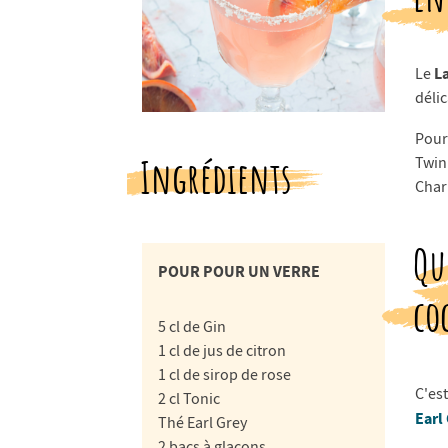
L
Le
délic
Pour 
Twin
Ingrédients
Char
Qu
POUR POUR UN VERRE
co
5 cl de Gin
1 cl de jus de citron
1 cl de sirop de rose
C'es
2 cl Tonic
Earl
Thé Earl Grey
2 bacs à glaçons