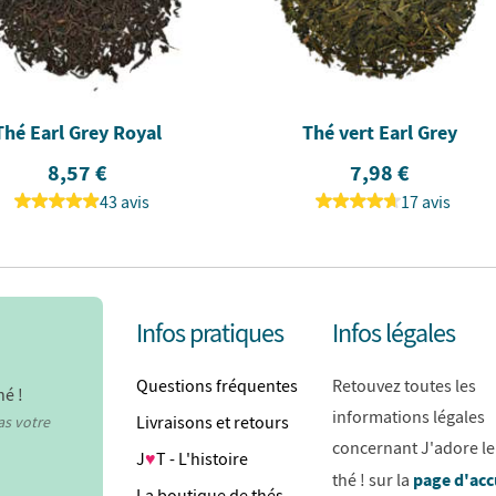
Thé Earl Grey Royal
Thé vert Earl Grey
8,57 €
7,98 €
43 avis
17 avis
Infos pratiques
Infos légales
Questions fréquentes
Retouvez toutes les
hé !
informations légales
Livraisons et retours
as votre
concernant J'adore le
J
♥
T - L'histoire
page d'acc
thé ! sur la
La boutique de thés