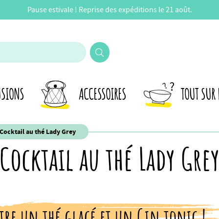
Pause estivale ! Reprise des expéditions le 21 août.
USIONS
ACCESSOIRES
TOUT SUR 
Cocktail au thé Lady Grey
Cocktail au thé Lady Gre
tre un thé glacé et un Gin tonic !