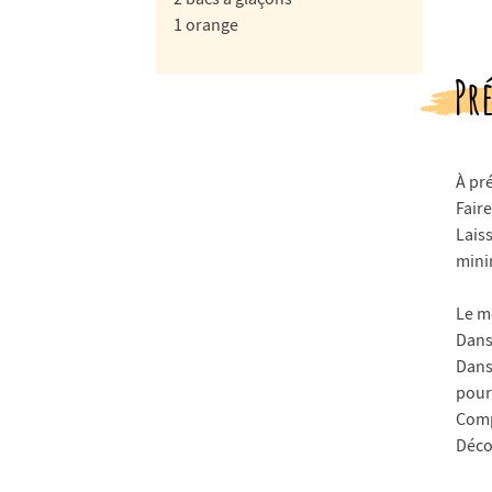
1 orange
Pr
À pré
Faire
Laiss
min
Le m
Dans 
Dans 
pourr
Comp
Déco