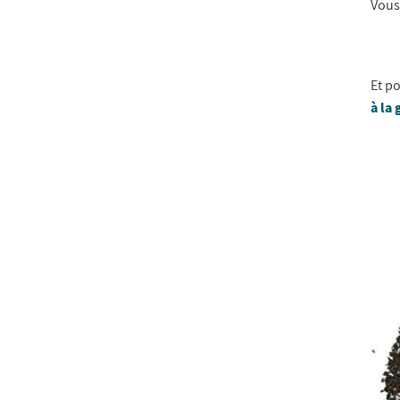
Vous
Et po
à la