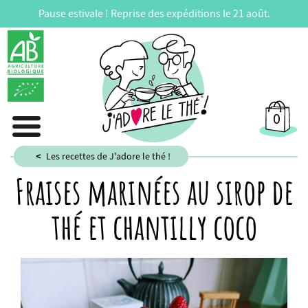
Pause estivale ! Reprise des expéditions le 21 août.
0
Les recettes de J'adore le thé !
Fraises marinées au sirop de
thé et chantilly coco