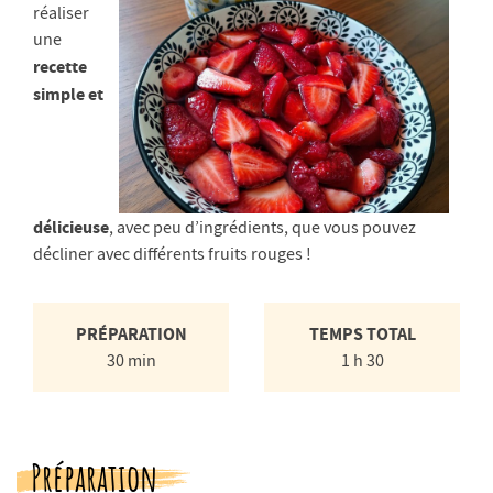
réaliser
une
recette
simple et
délicieuse
, avec peu d’ingrédients, que vous pouvez
décliner avec différents fruits rouges !
PRÉPARATION
TEMPS TOTAL
30 min
1 h 30
Préparation