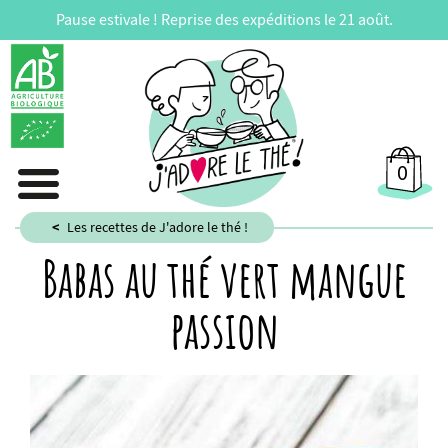
Pause estivale ! Reprise des expéditions le 21 août.
0
Les recettes de J'adore le thé !
Babas au thé vert mangue
passion